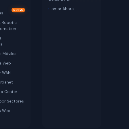
Llamar Ahora
as
A Robotic
tomation
s
as
s Móviles
es Web
y WAN
xtranet
ta Center
por Sectores
s Web