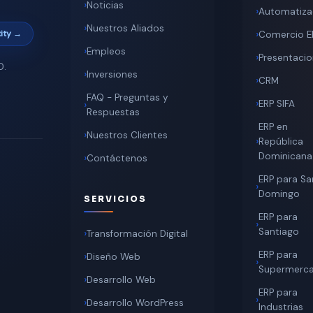
Noticias
Automatiza
Nuestros Aliados
ity →
Comercio E
Empleos
Presentaci
D.
Inversiones
CRM
FAQ - Preguntas y
ERP SIFA
Respuestas
ERP en
Nuestros Clientes
República
Dominicana
Contáctenos
ERP para Sa
Domingo
SERVICIOS
ERP para
Santiago
Transformación Digital
ERP para
Diseño Web
Supermerc
Desarrollo Web
ERP para
Desarrollo WordPress
Industrias