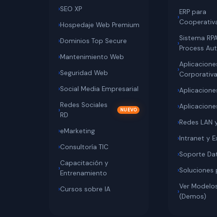
SEO XP
ERP para
Cooperativ
Hospedaje Web Premium
Sistema RP
Dominios Top Secure
Process Au
Mantenimiento Web
Aplicacione
Seguridad Web
Corporativ
Social Media Empresarial
Aplicacione
Redes Sociales
Aplicacion
RD
Redes LAN 
eMarketing
Intranet y E
Consultoría TIC
Soporte Da
Capacitación y
Soluciones 
Entrenamiento
Ver Modelo
Cursos sobre IA
(Demos)