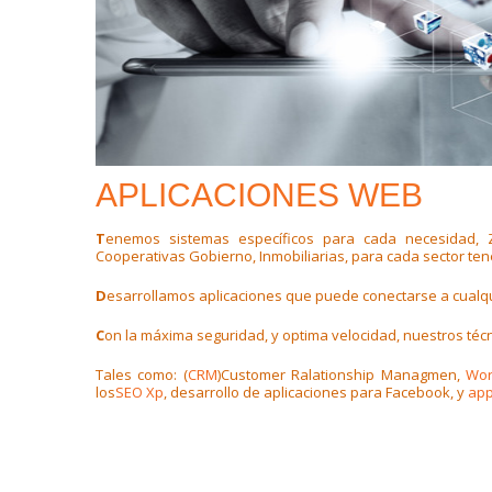
APLICACIONES WEB
T
enemos sistemas específicos para cada necesidad, 
Cooperativas Gobierno, Inmobiliarias, para cada sector te
D
esarrollamos aplicaciones que puede conectarse a cualquie
C
on la máxima seguridad, y optima velocidad, nuestros téc
Tales como: (
CRM
)Customer Ralationship Managmen,
Wor
los
SEO Xp
, desarrollo de aplicaciones para Facebook, y
app