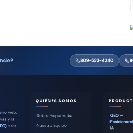
ende?
809-533-4240
8
QUIÉNES SOMOS
PRODUCT
seño web,
Sobre Hispamedia
GEO —
vas y la
Posicionam
Nuestro Equipo
GEO)
para
IA