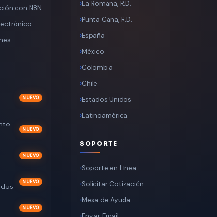
La Romana, R.D.
ción con N8N
Punta Cana, R.D.
lectrónico
España
ones
México
Colombia
Chile
Estados Unidos
Latinoamérica
nto
SOPORTE
Soporte en Línea
Solicitar Cotización
ados
Mesa de Ayuda
Enviar Email