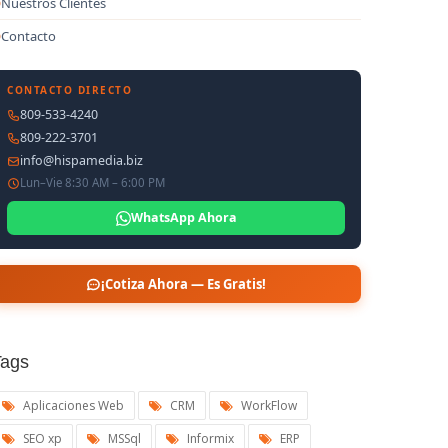
Nuestros Clientes
Contacto
CONTACTO DIRECTO
809-533-4240
809-222-3701
info@hispamedia.biz
Lun–Vie 8:30 AM – 6:00 PM
WhatsApp Ahora
¡Cotiza Ahora — Es Gratis!
Tags
Aplicaciones Web
CRM
WorkFlow
SEO xp
MSSql
Informix
ERP