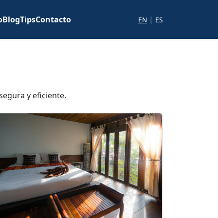
o
Blog
Tips
Contacto
|
EN
ES
egura y eficiente.