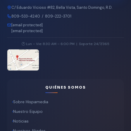
C/ Eduardo Vicioso #82, Bella Vista, Santo Domingo, R.D.
809-533-4240
/
809-222-3701
[email protected]
[email protected]
🕐 Lun – Vie: 8:30 AM – 6:00 PM | Soporte: 24/7/365
QUIÉNES SOMOS
Sobre Hispamedia
Nuestro Equipo
Noticias
Nuestros Aliados